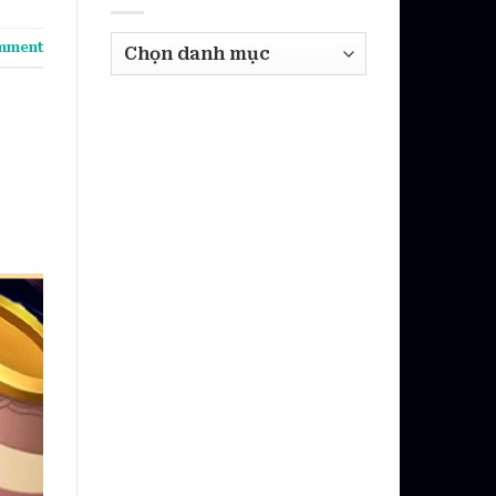
Danh
mment
mục