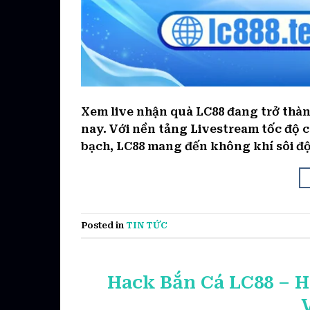
Xem live nhận quà LC88 đang trở thà
nay. Với nền tảng Livestream tốc độ 
bạch, LC88 mang đến không khí sôi độn
Posted in
TIN TỨC
Hack Bắn Cá LC88 – H