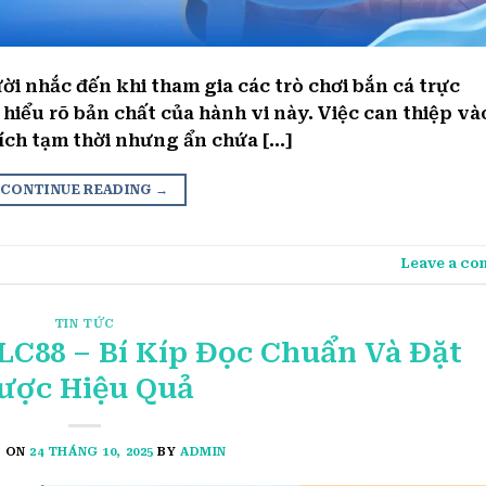
i nhắc đến khi tham gia các trò chơi bắn cá trực
hiểu rõ bản chất của hành vi này. Việc can thiệp và
 ích tạm thời nhưng ẩn chứa […]
CONTINUE READING
→
Leave a co
TIN TỨC
LC88 – Bí Kíp Đọc Chuẩn Và Đặt
ược Hiệu Quả
D ON
24 THÁNG 10, 2025
BY
ADMIN