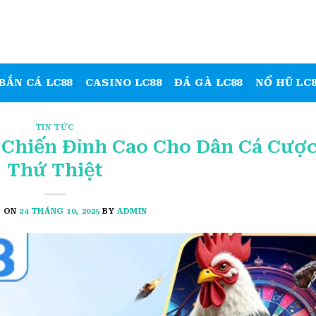
BẮN CÁ LC88
CASINO LC88
ĐÁ GÀ LC88
NỔ HŨ LC
TIN TỨC
 Chiến Đỉnh Cao Cho Dân Cá Cượ
Thứ Thiệt
D ON
24 THÁNG 10, 2025
BY
ADMIN