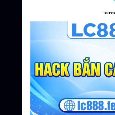
POSTE